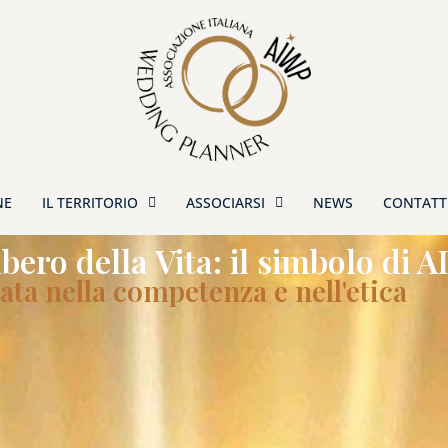
NE
IL TERRITORIO
ASSOCIARSI
NEWS
CONTATT
lbero della Vita: il simbolo di 
ata nella competenza e nell'etica